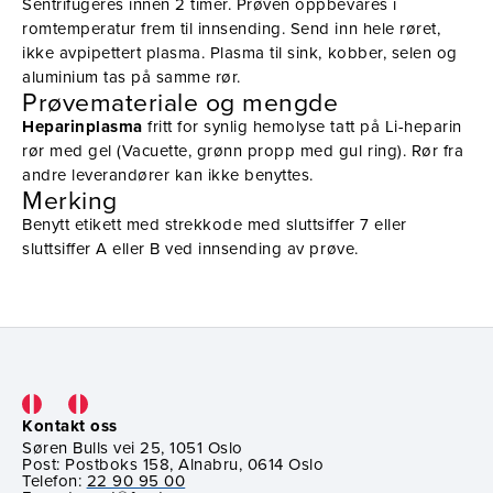
Sentrifugeres innen 2 timer. Prøven oppbevares i
romtemperatur frem til innsending. Send inn hele røret,
ikke avpipettert plasma. Plasma til sink, kobber, selen og
aluminium tas på samme rør.
Prøvemateriale og mengde
Heparinplasma
fritt for synlig hemolyse tatt på Li-heparin
rør med gel (Vacuette, grønn propp med gul ring). Rør fra
andre leverandører kan ikke benyttes.
Merking
Benytt etikett med strekkode med sluttsiffer 7 eller
sluttsiffer A eller B ved innsending av prøve.
Kontakt oss
Søren Bulls vei 25, 1051 Oslo
Post: Postboks 158, Alnabru, 0614 Oslo
Telefon:
22 90 95 00