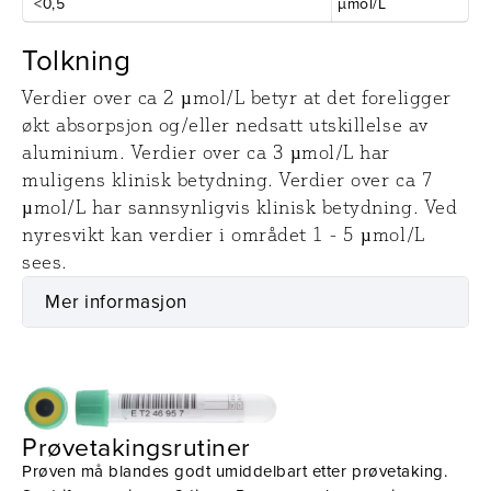
<0,5
µmol/L
Tolkning
Verdier over ca 2 µmol/L betyr at det foreligger
økt absorpsjon og/eller nedsatt utskillelse av
aluminium. Verdier over ca 3 µmol/L har
muligens klinisk betydning. Verdier over ca 7
µmol/L har sannsynligvis klinisk betydning. Ved
nyresvikt kan verdier i området 1 - 5 µmol/L
sees.
Mer informasjon
Prøvetaking
Utstyr
Prøvetakingsrutiner
Prøven må blandes godt umiddelbart etter prøvetaking.