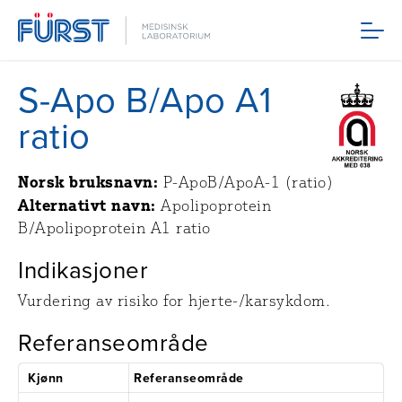
Meny
S-Apo B/Apo A1
ratio
Norsk bruksnavn:
P-ApoB/ApoA-1 (ratio)
Alternativt navn:
Apolipoprotein
B/Apolipoprotein A1 ratio
Indikasjoner
Vurdering av risiko for hjerte-/karsykdom.
Referanseområde
Kjønn
Referanseområde