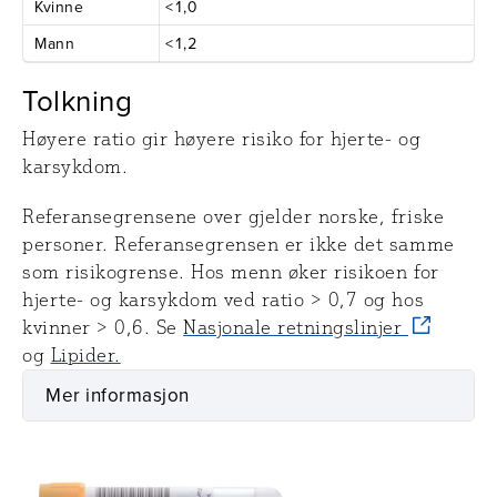
Kvinne
<1,0
Mann
<1,2
Tolkning
Høyere ratio gir høyere risiko for hjerte- og
karsykdom.
Referansegrensene over gjelder norske, friske
personer. Referansegrensen er ikke det samme
som risikogrense. Hos menn øker risikoen for
hjerte- og karsykdom ved ratio > 0,7 og hos
kvinner > 0,6. Se
Nasjonale retningslinjer
og
Lipider.
Mer informasjon
Prøvetaking
Utstyr