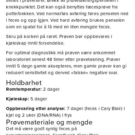
settes i prøverøret. Brekk av prøvetakningspenselen i
knekkpunktet. Det kan også benyttes fæcesprøve fra
potte/bekken. Ved normal/løs avføring føres penselen ned
i feces og opp igjen. Ved hard avføring brukes penselen
som en spatel for å få med en liten mengde feces.
Skru på korken på røret. Prøven bør oppbevares i
kjøleskap inntil forsendelse.
For optimal diagnostikk må prøven være ankommet
laboratoriet senest 48 timer etter prøvetakning. Prøver
inntil 5 døgn gamle aksepteres, men gamle prøver kan gi
redusert sensitivitet og derved «falske» negative svar.
Holdbarhet
Romtemperatur:
2 dager
Kjøleskap:
5 dager
Oppbevaring etter analyse:
7 dager (feces i Cary Blair) i
kjøl og 2 uker (DNA/RNA) i frys
Prøvemateriale og mengde
Det må være godt synlig feces på