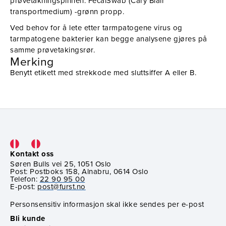
prøvetakningspinnen. FecalSwab (Cary Blair
transportmedium) -grønn propp.
Ved behov for å lete etter tarmpatogene virus og
tarmpatogene bakterier kan begge analysene gjøres på
samme prøvetakingsrør.
Merking
Benytt etikett med strekkode med sluttsiffer A eller B.
Kontakt oss
Søren Bulls vei 25, 1051 Oslo
Post: Postboks 158, Alnabru, 0614 Oslo
Telefon:
22 90 95 00
E-post:
post@furst.no
Personsensitiv informasjon skal ikke sendes per e-post
Bli kunde