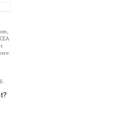
dom,
 CEA
er
kere.
l.
t?