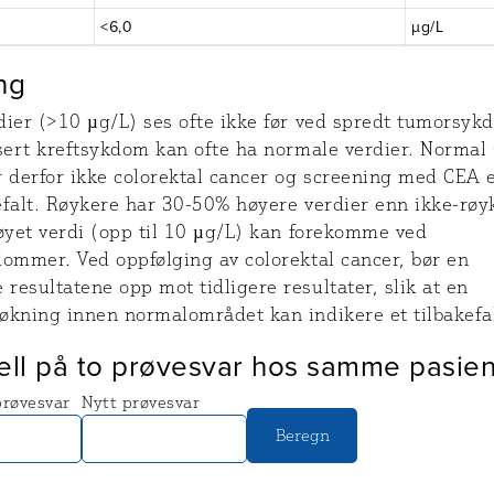
<6,0
µg/L
ng
dier (>10 µg/L) ses ofte ikke før ved spredt tumorsyk
isert kreftsykdom kan ofte ha normale verdier. Normal
r derfor ikke colorektal cancer og screening med CEA 
efalt. Røykere har 30-50% høyere verdier enn ikke-røy
øyet verdi (opp til 10 µg/L) kan forekomme ved
dommer. Ved oppfølging av colorektal cancer, bør en
esultatene opp mot tidligere resultater, slik at en
økning innen normalområdet kan indikere et tilbakefal
ell på to prøvesvar hos samme pasien
prøvesvar
Nytt prøvesvar
Beregn