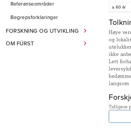
Referanseområder
≥ 60 år
Begrepsforklaringer
Tolkni
FORSKNING OG UTVIKLING
Høye ver
og lokal
OM FÜRST
utelukke
ikke anb
Lett forh
leversyk
bedømme r
langsom 
Forskj
Tidligere 