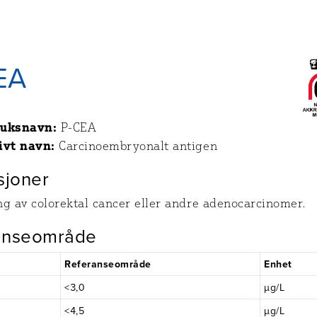
EA
ruksnavn:
P-CEA
ivt navn:
Carcinoembryonalt antigen
sjoner
ng av colorektal cancer eller andre adenocarcinomer.
anseområde
Referanseområde
Enhet
<3,0
µg/L
<4,5
µg/L