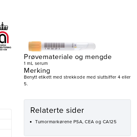
Prøvetaking
Utstyr
Prøvemateriale og mengde
1 mL serum
Merking
Benytt etikett med strekkode med sluttsiffer 4 eller
5.
Relaterte sider
Tumormarkørene PSA, CEA og CA125