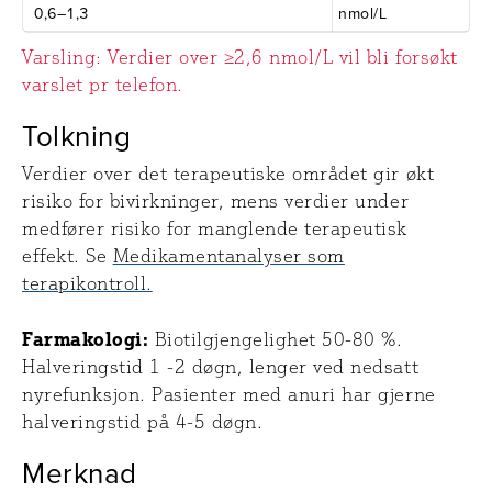
0,6–1,3
nmol/L
Varsling: Verdier over ≥2,6 nmol/L vil bli forsøkt
varslet pr telefon.
Tolkning
Verdier over det terapeutiske området gir økt
risiko for bivirkninger, mens verdier under
medfører risiko for manglende terapeutisk
effekt. Se
Medikamentanalyser som
terapikontroll.
Farmakologi:
Biotilgjengelighet 50-80 %.
Halveringstid 1 -2 døgn, lenger ved nedsatt
nyrefunksjon. Pasienter med anuri har gjerne
halveringstid på 4-5 døgn.
Merknad