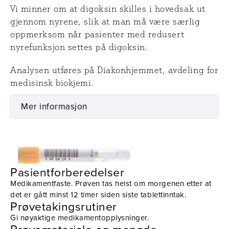
Vi minner om at digoksin skilles i hovedsak ut
gjennom nyrene, slik at man må være særlig
oppmerksom når pasienter med redusert
nyrefunksjon settes på digoksin.
Analysen utføres på Diakonhjemmet, avdeling for
medisinsk biokjemi.
Mer informasjon
Prøvetaking
Utstyr
Pasientforberedelser
Medikamentfaste. Prøven tas helst om morgenen etter at
det er gått minst 12 timer siden siste tablettinntak.
Prøvetakingsrutiner
Gi nøyaktige medikamentopplysninger.
Prøvemateriale og mengde