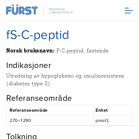
Meny
fS-C-peptid
Norsk bruksnavn:
P-C-peptid, fastende
Indikasjoner
Utredning av hypoglykemi og insulinresistens
(diabetes type 2).
Referanseområde
Referanseområde
Enhet
270–1290
pmol/L
Tolkning