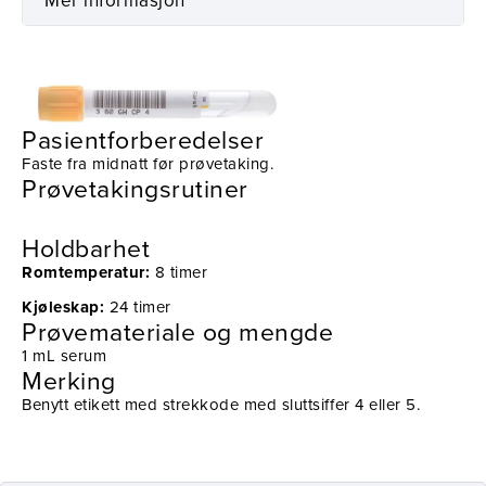
Mer informasjon
Prøvetaking
Utstyr
Pasientforberedelser
Faste fra midnatt før prøvetaking.
Prøvetakingsrutiner
Holdbarhet
Romtemperatur:
8 timer
Kjøleskap:
24 timer
Prøvemateriale og mengde
1 mL serum
Merking
Benytt etikett med strekkode med sluttsiffer 4 eller 5.