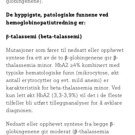
globingenene).
De hyppigste, patologiske funnene ved
hemoglobinopatiutredning er:
β-talassemi (beta-talassemi)
Mutasjoner som fører til nedsatt eller opphevet
syntese fra ett av de to β-globingenene gir β-
thalassemia minor. HbA2 ≥4% kombinert med
typiske hematologiske funn (mikrocytose, økt
antall erytrocytter og evt. mild anemi) er
karakteristisk for beta-thalassemia minor. Ved
kun lett økt HbA2 (3,3-3,9%) vil det i de fleste
tilfeller bli utført tilleggsanalyser for å avklare
diagnosen.
Nedsatt eller opphevet syntese fra begge β-
globingenene gir moderat (β-thalassemia