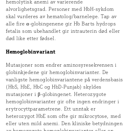
hemolytisk anemi av varierende
alvorlighetsgrad. Personer med HbH-sykdom
skal vurderes av hematolog/barnelege. Tap av
alle fire α-globingenene gir Hb Barts hydrops
fetalis som ubehandlet gir intrauterin død eller
død like etter fødsel.
Hemoglobinvariant
Mutasjoner som endrer aminosyresekvensen i
globinkjedene gir hemoglobinvarianter. De
vanligste hemoglobinvariantene på verdensbasis
(HbS, HbE, HbC og HbD-Punjab) skyldes
mutasjoner i β-globingenet. Heterozygote
hemoglobinvarianter gir ofte ingen endringer i
erytrocyttparametrene. Ett unntak er
heterozygot HbE som ofte gir mikrocytose, med
eller uten mild anemi. Den kliniske betydningen
av homozygote hemoglobinvarianter eller en