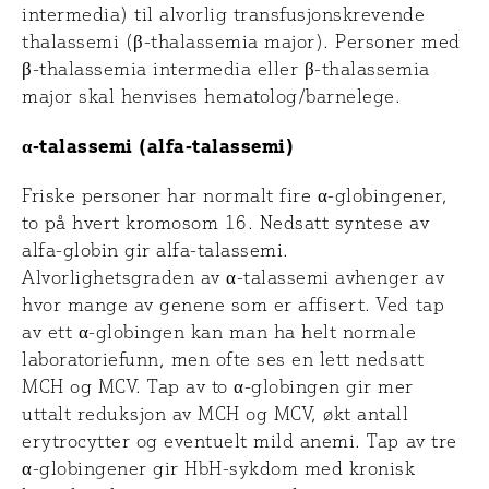
intermedia) til alvorlig transfusjonskrevende
thalassemi (β-thalassemia major). Personer med
β-thalassemia intermedia eller β-thalassemia
major skal henvises hematolog/barnelege.
α-talassemi (alfa-talassemi)
Friske personer har normalt fire α-globingener,
to på hvert kromosom 16. Nedsatt syntese av
alfa-globin gir alfa-talassemi.
Alvorlighetsgraden av α-talassemi avhenger av
hvor mange av genene som er affisert. Ved tap
av ett α-globingen kan man ha helt normale
laboratoriefunn, men ofte ses en lett nedsatt
MCH og MCV. Tap av to α-globingen gir mer
uttalt reduksjon av MCH og MCV, økt antall
erytrocytter og eventuelt mild anemi. Tap av tre
α-globingener gir HbH-sykdom med kronisk