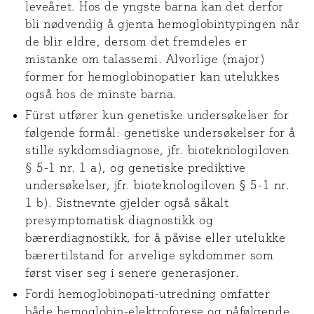
leveåret. Hos de yngste barna kan det derfor
bli nødvendig å gjenta hemoglobintypingen når
de blir eldre, dersom det fremdeles er
mistanke om talassemi. Alvorlige (major)
former for hemoglobinopatier kan utelukkes
også hos de minste barna.
Fürst utfører kun genetiske undersøkelser for
følgende formål: genetiske undersøkelser for å
stille sykdomsdiagnose, jfr. bioteknologiloven
§ 5-1 nr. 1 a), og genetiske prediktive
undersøkelser, jfr. bioteknologiloven § 5-1 nr.
1 b). Sistnevnte gjelder også såkalt
presymptomatisk diagnostikk og
bærerdiagnostikk, for å påvise eller utelukke
bærertilstand for arvelige sykdommer som
først viser seg i senere generasjoner.
Fordi hemoglobinopati-utredning omfatter
både hemoglobin-elektroforese og påfølgende