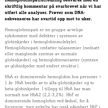
skriftlig kommentar på svarbrevet når vi har
utført alle analyser.
Prøver som DNA-
sekvenseres har svartid opp mot to uker.
Hemoglobinopati er en gruppe arvelige
sykdommer med defekter i syntesen av
globinkjeder i hemoglobinmolekylet.
Hemoglobinopati omfatter talassemier (nedsatt
eller manglende syntese av normale
globinkjeder) og hemoglobinvarianter (syntese
av globinkjeder med endret struktur).
HbA er dominerende hemoglobin hos personer >
1 år. HbA består av to alfa-globinkjeder og to
beta-globinkjeder. I tillegg til HbA har man
normalt noe HbA2 (2,2-3,2%). HbF er
dominerende hemoglobin ved fødsel, for å
forsvinne, men enkelte har også påvisbart HbF i