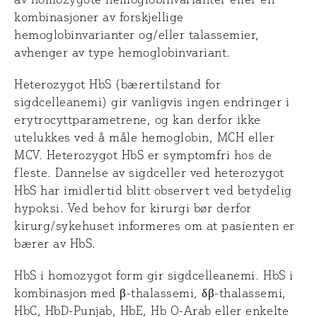
kombinasjoner av forskjellige
hemoglobinvarianter og/eller talassemier,
avhenger av type hemoglobinvariant.
Heterozygot HbS (bærertilstand for
sigdcelleanemi) gir vanligvis ingen endringer i
erytrocyttparametrene, og kan derfor ikke
utelukkes ved å måle hemoglobin, MCH eller
MCV. Heterozygot HbS er symptomfri hos de
fleste. Dannelse av sigdceller ved heterozygot
HbS har imidlertid blitt observert ved betydelig
hypoksi. Ved behov for kirurgi bør derfor
kirurg/sykehuset informeres om at pasienten er
bærer av HbS.
HbS i homozygot form gir sigdcelleanemi. HbS i
kombinasjon med β-thalassemi, δβ-thalassemi,
HbC, HbD-Punjab, HbE, Hb O-Arab eller enkelte