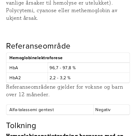
vanlige årsaker til hemolyse er utelukket).
Polycytemi, cyanose eller methemoglobin av
ukjent årsak.
Referanseområde
Hemoglobinelektroforese
HbA
96,7 - 97,8 %
HbA2
2,2 - 3,2 %
Referanseområdene gjelder for voksne og barn
over 12 måneder.
Alfa-talassemi gentest
Negativ
Tolkning
Hemoglobinopatiutredning besvares med en