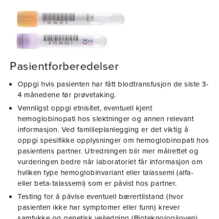
Prøvetaking
Utstyr
Pasientforberedelser
Oppgi hvis pasienten har fått blodtransfusjon de siste 3-
4 månedene før prøvetaking.
Vennligst oppgi etnisitet, eventuell kjent
hemoglobinopati hos slektninger og annen relevant
informasjon. Ved familieplanlegging er det viktig å
oppgi spesifikke opplysninger om hemoglobinopati hos
pasientens partner. Utredningen blir mer målrettet og
vurderingen bedre når laboratoriet får informasjon om
hvilken type hemoglobinvariant eller talassemi (alfa-
eller beta-talassemi) som er påvist hos partner.
Testing for å påvise eventuell bærertilstand (hvor
pasienten ikke har symptomer eller funn) krever
samtykke og genetisk veiledning (Bioteknologiloven).