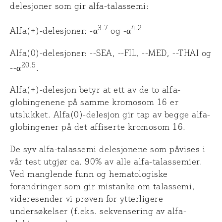
delesjoner som gir alfa-talassemi:
3.7
4.2
Alfa(+)-delesjoner: -α
og -α
Alfa(0)-delesjoner: --SEA, --FIL, --MED, --THAI og
20.5
--α
.
Alfa(+)-delesjon betyr at ett av de to alfa-
globingenene på samme kromosom 16 er
utslukket. Alfa(0)-delesjon gir tap av begge alfa-
globingener på det affiserte kromosom 16.
De syv alfa-talassemi delesjonene som påvises i
vår test utgjør ca. 90% av alle alfa-talassemier.
Ved manglende funn og hematologiske
forandringer som gir mistanke om talassemi,
videresender vi prøven for ytterligere
undersøkelser (f.eks. sekvensering av alfa-