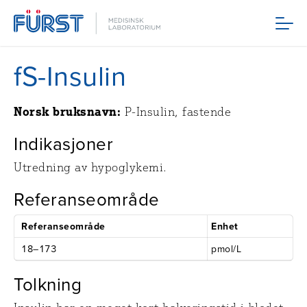
Meny
fS-Insulin
Norsk bruksnavn:
P-Insulin, fastende
Indikasjoner
Utredning av hypoglykemi.
Referanseområde
Referanseområde
Enhet
18–173
pmol/L
Tolkning