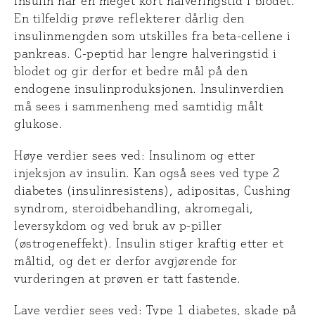
Insulin har en meget kort halveringstid i blodet.
En tilfeldig prøve reflekterer dårlig den
insulinmengden som utskilles fra beta-cellene i
pankreas. C-peptid har lengre halveringstid i
blodet og gir derfor et bedre mål på den
endogene insulinproduksjonen. Insulinverdien
må sees i sammenheng med samtidig målt
glukose.
Høye verdier sees ved: Insulinom og etter
injeksjon av insulin. Kan også sees ved type 2
diabetes (insulinresistens), adipositas, Cushing
syndrom, steroidbehandling, akromegali,
leversykdom og ved bruk av p-piller
(østrogeneffekt). Insulin stiger kraftig etter et
måltid, og det er derfor avgjørende for
vurderingen at prøven er tatt fastende.
Lave verdier sees ved: Type 1 diabetes, skade på