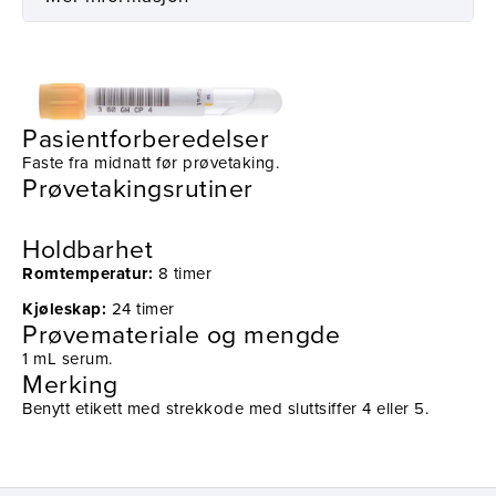
Prøvetaking
Utstyr
Pasientforberedelser
Faste fra midnatt før prøvetaking.
Prøvetakingsrutiner
Holdbarhet
Romtemperatur:
8 timer
Kjøleskap:
24 timer
Prøvemateriale og mengde
1 mL serum.
Merking
Benytt etikett med strekkode med sluttsiffer 4 eller 5.