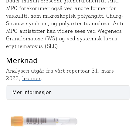
pauci-immun crescent glomerulonefritt. Anti-
MPO forekommer også ved andre former for
vaskulitt, som mikroskopisk polyangitt, Churg-
Strauss syndrom, og polyarteritis nodosa. Anti-
MPO antistoffer kan videre sees ved Wegeners
Granulomatose (WG) og ved systemisk lupus
erythematosus (SLE).
Merknad
Analysen utgår fra vårt repertoar 31. mars
2023,
les mer
.
Mer informasjon
Prøvetaking
Utstyr