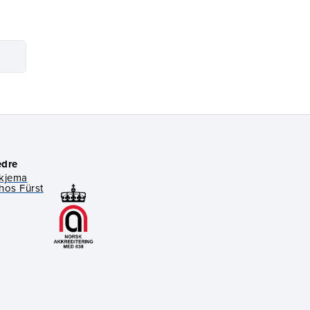
edre
skjema
hos Fürst