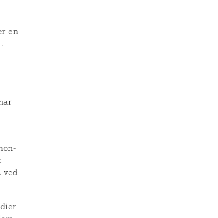
er en
.
har
non-
k
L ved
dier