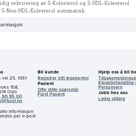
dig rekvirering av S-Kolesterol og S-HDL-Kolesterol
 S-Non-HDL-Kolesterol automatisk.
formasjon
ss
Bli kunde
Hjelp oss å bli b
 vei 25, 1051
Registrer ditt legekontor
Tilbakemeldings
Klagebehandling 
Pasient
boks 158,
Personvern
Ofte stilte spørsmål
614 Oslo
Jobb hos oss
Fürst Pasient
 90 95 00
Ledig stilling
st@furst.no
itiv informasjon
sendes per e-post