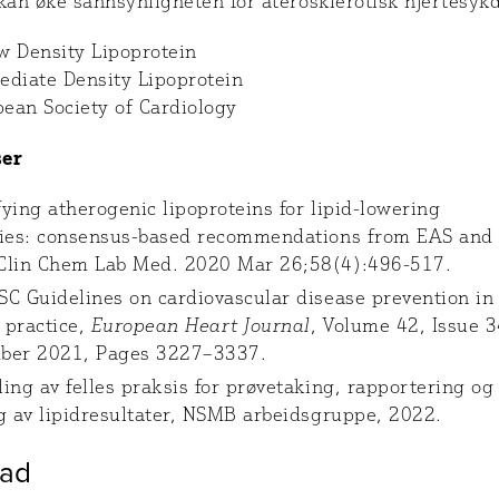
kan øke sannsynligheten for aterosklerotisk hjertesyk
w Density Lipoprotein
ediate Density Lipoprotein
ean Society of Cardiology
ser
ying atherogenic lipoproteins for lipid-lowering
gies: consensus-based recommendations from EAS and
Clin Chem Lab Med. 2020 Mar 26;58(4):496-517.
C Guidelines on cardiovascular disease prevention in
l practice,
European Heart Journal
, Volume 42, Issue 3
ber 2021, Pages 3227–3337.
ing av felles praksis for prøvetaking, rapportering og
g av lipidresultater, NSMB arbeidsgruppe, 2022.
ad