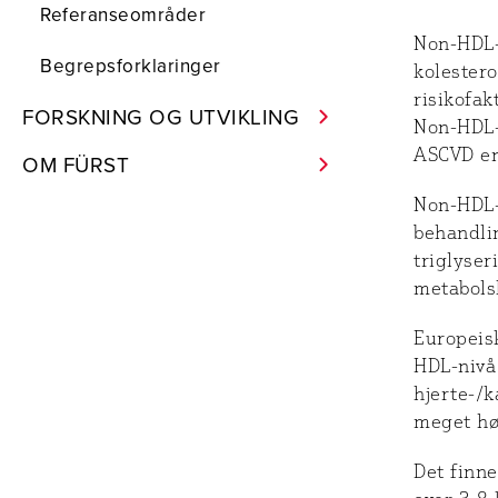
Referanseområder
Non-HDL-k
Begrepsforklaringer
kolestero
risikofa
FORSKNING OG UTVIKLING
Non-HDL-k
ASCVD en
OM FÜRST
Non-HDL-
behandlin
triglyser
metabols
Europeis
HDL-nivå
hjerte-/
meget hø
Det finn