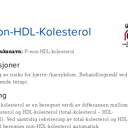
on-HDL-Kolesterol
ruksnavn:
P-non-HDL-kolesterol
sjoner
g av risiko for hjerte-/karsykdom. Behandlingsmål ved
ende terapi.
ng
kolesterol er en beregnet verdi av differansen mellom
esterol og HDL-kolesterol (total-kolesterol – HDL-
l). Ved samtidig rekvirering av total-kolesterol og HDL
ol beregnes non-HDL-kolesterol automatisk.