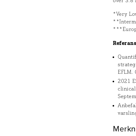
over 3.8 
*Very Lo
**Interm
***Europ
Referan
Quantif
strate
EFLM. 
2021 ES
clinica
Septem
Anbefal
varslin
Merkn