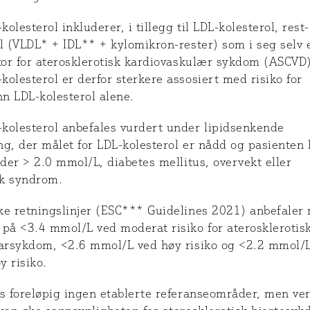
olesterol inkluderer, i tillegg til LDL-kolesterol, rest-
l (VLDL* + IDL** + kylomikron-rester) som i seg selv 
ktor for aterosklerotisk kardiovaskulær sykdom (ASCVD)
olesterol er derfor sterkere assosiert med risiko for
n LDL-kolesterol alene.
kolesterol anbefales vurdert under lipidsenkende
g, der målet for LDL-kolesterol er nådd og pasienten 
ider > 2.0 mmol/L, diabetes mellitus, overvekt eller
k syndrom.
ke retningslinjer (ESC*** Guidelines 2021) anbefaler 
 på <3.4 mmol/L ved moderat risiko for aterosklerotis
karsykdom, <2.6 mmol/L ved høy risiko og <2.2 mmol/
y risiko.
es foreløpig ingen etablerte referanseområder, men ver