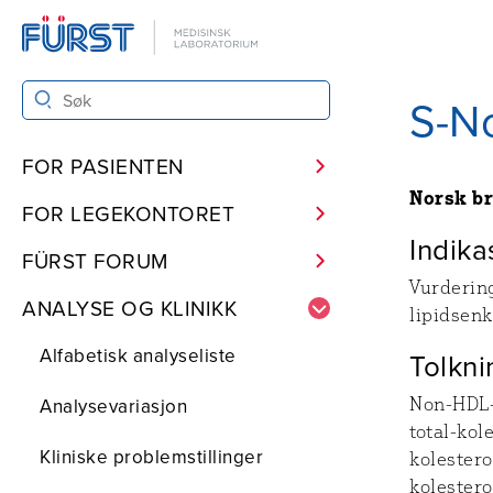
S-N
FOR PASIENTEN
Norsk b
FOR LEGEKONTORET
Indika
FÜRST FORUM
Vurderin
ANALYSE OG KLINIKK
lipidsenk
Alfabetisk analyseliste
Tolkni
Analysevariasjon
Non-HDL-
total-kol
Kliniske problemstillinger
kolestero
kolester