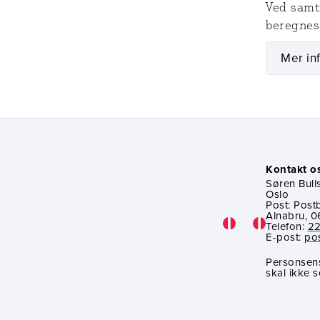
Ved samti
beregnes
Mer in
Kontakt o
Søren Bulls
Oslo
Post: Post
Alnabru, 0
Telefon:
22
E-post:
po
Personsens
skal ikke 