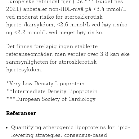
Europeiske retningslinjer (ESC*** Guidelines
2021) anbefaler non-HDL-nivå på <3.4 mmol/L
ved moderat risiko for aterosklerotisk
hjerte-/karsykdom, <2.6 mmol/L ved høy risiko
og <2.2 mmol/L ved meget høy risiko.
Det finnes foreløpig ingen etablerte
referanseområder, men verdier over 3.8 kan øke
sannsynligheten for aterosklerotisk
hjertesykdom.
*Very Low Density Lipoprotein
**Intermediate Density Lipoprotein
***European Society of Cardiology
Referanser
Quantifying atherogenic lipoproteins for lipid-
lowering strategies: consensus-based