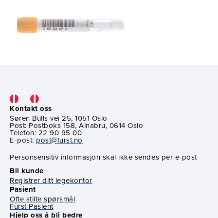
Prøvetaking
Utstyr
Kontakt oss
Søren Bulls vei 25, 1051 Oslo
Post: Postboks 158, Alnabru, 0614 Oslo
Telefon:
22 90 95 00
E-post:
post@furst.no
Personsensitiv informasjon skal ikke sendes per e-post
Bli kunde
Registrer ditt legekontor
Pasient
Ofte stilte spørsmål
Fürst Pasient
Hjelp oss å bli bedre