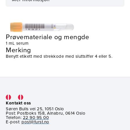
Prøvetaking
Utstyr
Prøvemateriale og mengde
1 mL serum
Merking
Benytt etikett med strekkode med sluttsiffer 4 eller 5.
Kontakt oss
Søren Bulls vei 25, 1051 Oslo
Post: Postboks 158, Alnabru, 0614 Oslo
Telefon:
22 90 95 00
E-post:
post@furst.no