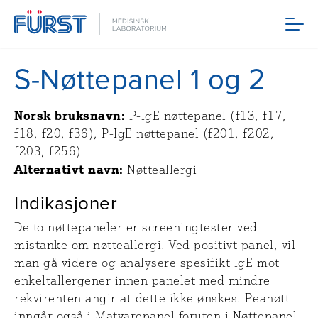
Meny
S-Nøttepanel 1 og 2
Norsk bruksnavn:
P-IgE nøttepanel (f13, f17,
f18, f20, f36), P-IgE nøttepanel (f201, f202,
f203, f256)
Alternativt navn:
Nøtteallergi
Indikasjoner
De to nøttepaneler er screeningtester ved
mistanke om nøtteallergi. Ved positivt panel, vil
man gå videre og analysere spesifikt IgE mot
enkeltallergener innen panelet med mindre
rekvirenten angir at dette ikke ønskes. Peanøtt
inngår også i Matvarepanel foruten i Nøttepanel