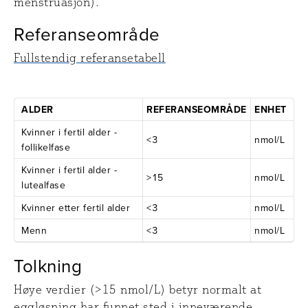
menstruasjon).
Referanseområde
Fullstendig referansetabell
ALDER
REFERANSEOMRÅDE
ENHET
Kvinner i fertil alder -
<3
nmol/L
follikelfase
Kvinner i fertil alder -
>15
nmol/L
lutealfase
Kvinner etter fertil alder
<3
nmol/L
Menn
<3
nmol/L
Tolkning
Høye verdier (>15 nmol/L) betyr normalt at
eggløsning har funnet sted i inneværende