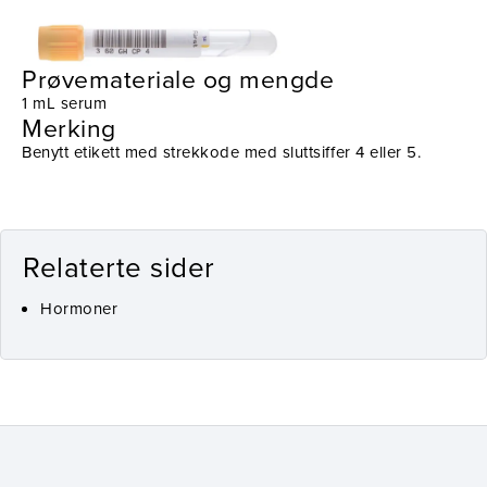
Prøvetaking
Utstyr
Prøvemateriale og mengde
1 mL serum
Merking
Benytt etikett med strekkode med sluttsiffer 4 eller 5.
Relaterte sider
Hormoner