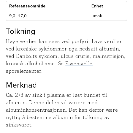
Referanseområde
Enhet
9,0–17,0
µmol/L
Tolkning
Høye verdier kan sees ved porfyri. Lave verdier
ved kroniske sykdommer pga nedsatt albumin,
ved Danbolts sykdom, ulcus cruris, malnutrisjon,
kronisk alkoholisme. Se
Essensielle
sporelementer
.
Merknad
Ca. 2/3 av sink i plasma er løst bundet til
albumin. Denne delen vil variere med
albuminkonsentrasjonen. Det kan derfor være
nyttig å bestemme albumin for tolkning av
sinksvaret.