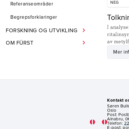
NEG
Referanseområder
Tolkni
Begrepsforklaringer
I analys
FORSKNING OG UTVIKLING
ritalinsy
OM FÜRST
av metylf
Mer in
Kontakt o
Søren Bulls
Oslo
Post: Post
Alnabru, 0
Telefon:
22
E-post:
po