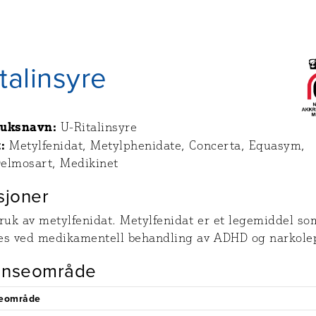
talinsyre
ruksnavn:
U-Ritalinsyre
:
Metylfenidat, Metylphenidate, Concerta, Equasym,
Delmosart, Medikinet
sjoner
ruk av metylfenidat. Metylfenidat er et legemiddel so
es ved medikamentell behandling av ADHD og narkolep
anseområde
seområde