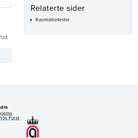
Relaterte sider
Rusmiddeltester
ntak
edre
skjema
hos Fürst