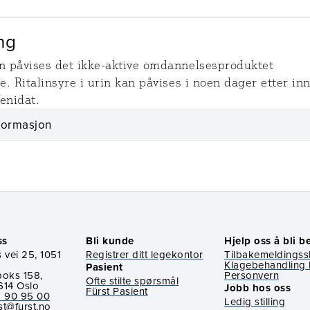
ng
en påvises det ikke-aktive omdannelsesproduktet
re. Ritalinsyre i urin kan påvises i noen dager etter in
enidat.
formasjon
ss
Bli kunde
Hjelp oss å bli b
 vei 25, 1051
Registrer ditt legekontor
Tilbakemeldings
Klagebehandling 
Pasient
boks 158,
Personvern
Ofte stilte spørsmål
614 Oslo
Jobb hos oss
Fürst Pasient
 90 95 00
Ledig stilling
st@furst.no