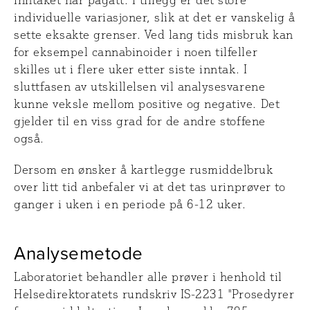
inntaket har pågått. I tillegg er det store
individuelle variasjoner, slik at det er vanskelig å
sette eksakte grenser. Ved lang tids misbruk kan
for eksempel cannabinoider i noen tilfeller
skilles ut i flere uker etter siste inntak. I
sluttfasen av utskillelsen vil analysesvarene
kunne veksle mellom positive og negative. Det
gjelder til en viss grad for de andre stoffene
også.
Dersom en ønsker å kartlegge rusmiddelbruk
over litt tid anbefaler vi at det tas urinprøver to
ganger i uken i en periode på 6-12 uker.
Analysemetode
Laboratoriet behandler alle prøver i henhold til
Helsedirektoratets rundskriv IS-2231 ''Prosedyrer