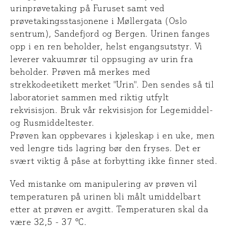
urinprøvetaking på Furuset samt ved
prøvetakingsstasjonene i Møllergata (Oslo
sentrum), Sandefjord og Bergen. Urinen fanges
opp i en ren beholder, helst engangsutstyr. Vi
leverer vakuumrør til oppsuging av urin fra
beholder. Prøven må merkes med
strekkodeetikett merket ''Urin''. Den sendes så til
laboratoriet sammen med riktig utfylt
rekvisisjon. Bruk vår rekvisisjon for Legemiddel-
og Rusmiddeltester.
Prøven kan oppbevares i kjøleskap i en uke, men
ved lengre tids lagring bør den fryses. Det er
svært viktig å påse at forbytting ikke finner sted.
Ved mistanke om manipulering av prøven vil
temperaturen på urinen bli målt umiddelbart
etter at prøven er avgitt. Temperaturen skal da
være 32,5 - 37 ºC.