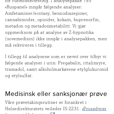
for rusmiddeltesting. I analysepakke 795
«Ruspanel» inngår følgende analyser:
Amfetaminer/ecstasy, benzodiazepiner,
cannabinoider, opioider, kokain, buprenorfin,
metadon og metadonmetabilitt. Vi gjør
oppmerksom på at analyse av Z-hypnotika
(sovemedisin) ikke inngår i analysepakken, men
må rekvireres i tillegg.
I tillegg til analysene som er nevnt over tilbyr vi
følgende analyser i urin: Pregabalin, ritalinsyre,
tramadol, samt alkoholmarkørene etylglukuronid
og etylsulfat.
Medisinsk eller sanksjonær prøve
Våre prøvetakingsrutiner er forankret i
Helsedirektoratets veileder IS-2231:
«Prosedyrer