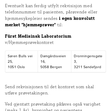
Eventuelt kan ferdig utfylt rekvisisjon med
telefonnummer til pasienten, pårørende eller
i egen konvolutt
hjemmesykepleier sendes
merket "hjemmeprøver"
til:
Fürst Medisinsk Laboratorium
v/Hjemmeprøvekontoret
Søren Bulls vei
Damgårdsveien
Dronningensgate
25,
16,
3,
1051 Oslo
5058 Bergen
3211 Sandefjord
Send rekvisisjonen til det kontoret som skal
utføre prøvetakingen.
Ved gjentatt prøvetaking påføres også varighet
(maks 1 år), hyppighet og pasientens