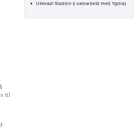
Ullevaal Stadion (i samarbeid med Ygdra)
å
s til
d