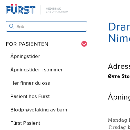
Dra
Nimo
FOR PASIENTEN
Åpningstider
Adres
Åpningstider i sommer
Øvre Sto
Her finner du oss
Åpnin
Pasient hos Fürst
Blodprøvetaking av barn
Mandag k
Fürst Pasient
Tirsdag k