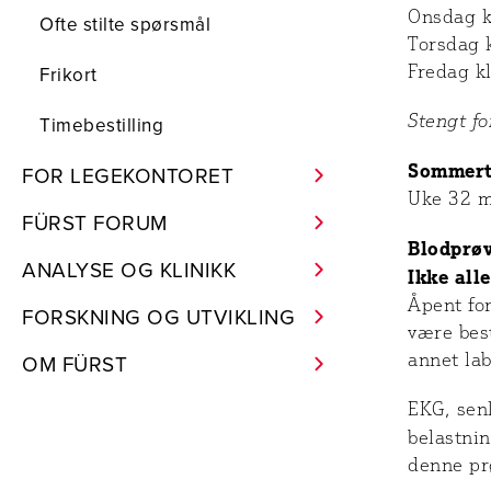
Onsdag k
Ofte stilte spørsmål
Torsdag k
Fredag kl
Frikort
Stengt fo
Timebestilling
Sommert
FOR LEGEKONTORET
Uke 32 m
FÜRST FORUM
Blodprøv
ANALYSE OG KLINIKK
Ikke all
Åpent fo
FORSKNING OG UTVIKLING
være best
OM FÜRST
annet la
EKG, senk
belastni
denne pr