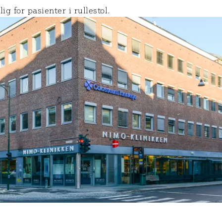
lig for pasienter i rullestol.