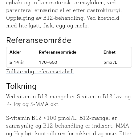
cøliaki og inflammatorisk tarmsykdom, ved
parenteral ernæring eller etter gastrokirurgi.
Oppfølging av B12-behandling. Ved kosthold
med lite kjøtt, fisk, egg og melk.
Referanseområde
Alder
Referanseområde
Enhet
≥ 14 år
170–650
pmol/L
Fullstendig referansetabell
Tolkning
Ved vitamin B12-mangel er S-vitamin B12 lav, og
P-Hcy og S-MMA økt.
S-vitamin B12 <100 pmol/L: B12-mangel er
sannsynlig og B12-behandling er indisert. MMA
og Hcy bør kontrolleres for sikker diagnose. Etter