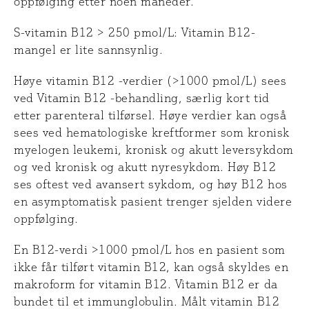
oppfølging etter noen måneder.
S-vitamin B12 > 250 pmol/L: Vitamin B12-
mangel er lite sannsynlig.
Høye vitamin B12 -verdier (>1000 pmol/L) sees
ved Vitamin B12 -behandling, særlig kort tid
etter parenteral tilførsel. Høye verdier kan også
sees ved hematologiske kreftformer som kronisk
myelogen leukemi, kronisk og akutt leversykdom
og ved kronisk og akutt nyresykdom. Høy B12
ses oftest ved avansert sykdom, og høy B12 hos
en asymptomatisk pasient trenger sjelden videre
oppfølging.
En B12-verdi >1000 pmol/L hos en pasient som
ikke får tilført vitamin B12, kan også skyldes en
makroform for vitamin B12. Vitamin B12 er da
bundet til et immunglobulin. Målt vitamin B12