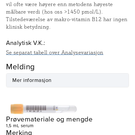
vil ofte være høyere enn metodens høyeste
målbare verdi (hos oss >1450 pmol/L).
Tilstedeværelse av makro-vitamin B12 har ingen
klinisk betydning.
Analytisk V.K.:
Se separat tabell over Analysevariasjon
Melding
Mer informasjon
Prøvetaking
Utstyr
Prøvemateriale og mengde
1,5 mL serum
Merking