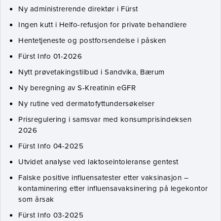
Ny administrerende direktør i Fürst
Ingen kutt i Helfo-refusjon for private behandlere
Hentetjeneste og postforsendelse i påsken
Fürst Info 01-2026
Nytt prøvetakingstilbud i Sandvika, Bærum
Ny beregning av S-Kreatinin eGFR
Ny rutine ved dermatofyttundersøkelser
Prisregulering i samsvar med konsumprisindeksen
2026
Fürst Info 04-2025
Utvidet analyse ved laktoseintoleranse gentest
Falske positive influensatester etter vaksinasjon –
kontaminering etter influensavaksinering på legekontor
som årsak
Fürst Info 03-2025