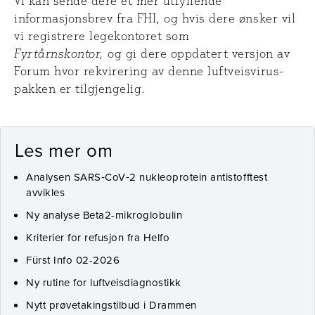
Vi kan sende dere et mer utfyllende
informasjonsbrev fra FHI, og hvis dere ønsker vil
vi registrere legekontoret som
Fyrtårnskontor,
og gi dere oppdatert versjon av
Forum hvor rekvirering av denne luftveisvirus-
pakken er tilgjengelig.
Les mer om
Analysen SARS‑CoV‑2 nukleoprotein antistofftest
avvikles
Ny analyse Beta2-mikroglobulin
Kriterier for refusjon fra Helfo
Fürst Info 02-2026
Ny rutine for luftveisdiagnostikk
Nytt prøvetakingstilbud i Drammen