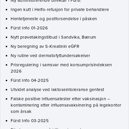
Ny administrerende direktør i Fürst
Ingen kutt i Helfo-refusjon for private behandlere
Hentetjeneste og postforsendelse i påsken
Fürst Info 01-2026
Nytt prøvetakingstilbud i Sandvika, Bærum
Ny beregning av S-Kreatinin eGFR
Ny rutine ved dermatofyttundersøkelser
Prisregulering i samsvar med konsumprisindeksen
2026
Fürst Info 04-2025
Utvidet analyse ved laktoseintoleranse gentest
Falske positive influensatester etter vaksinasjon –
kontaminering etter influensavaksinering på legekontor
som årsak
Fürst Info 03-2025