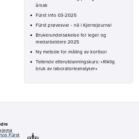
årsak
Fürst Info 03-2025
Fürst prøvesvar - nå i Kjernejournal
Brukerundersøkelse for leger og
medarbeidere 2025
Ny metode for måling av kortisol
Tellende etterutdanningskurs: «Riktig
bruk av laboratorieanalyser»
edre
skjema
hos Fürst