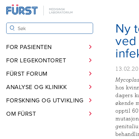
Ny t
ved
FOR PASIENTEN
infe
FOR LEGEKONTORET
13.02.2
FÜRST FORUM
Mycopla
ANALYSE OG KLINIKK
hos kvin
dagers k
FORSKNING OG UTVIKLING
økende m
opptil 6
OM FÜRST
mutasjon
genitali
behandlin