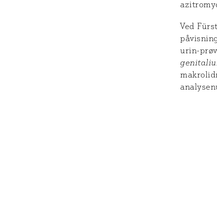
azitromy
Ved Fürs
påvisnin
urin-prø
genitali
makrolidr
analyse