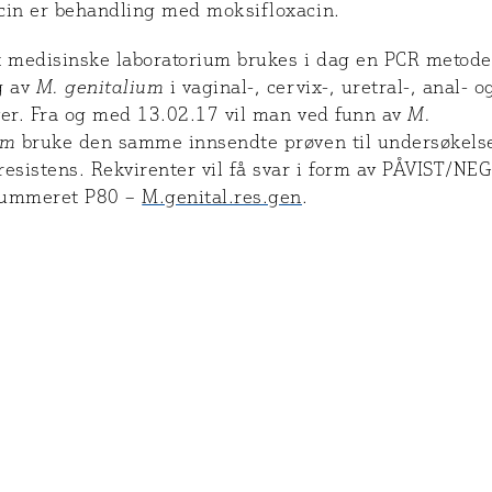
cin er behandling med moksifloxacin.
t medisinske laboratorium brukes i dag en PCR metode 
g av
M. genitalium
i vaginal-, cervix-, uretral-, anal- o
ver. Fra og med 13.02.17 vil man ved funn av
M.
um
bruke den samme innsendte prøven til undersøkels
esistens. Rekvirenter vil få svar i form av PÅVIST/NEG
nummeret P80 –
M.genital.res.gen
.