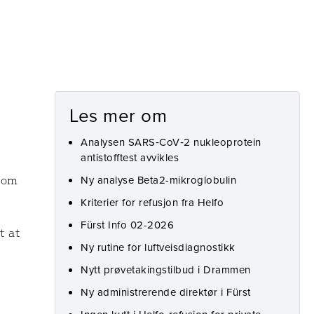
Les mer om
Analysen SARS‑CoV‑2 nukleoprotein
antistofftest avvikles
Ny analyse Beta2-mikroglobulin
dom
5
Kriterier for refusjon fra Helfo
Fürst Info 02-2026
t at
Ny rutine for luftveisdiagnostikk
Nytt prøvetakingstilbud i Drammen
Ny administrerende direktør i Fürst