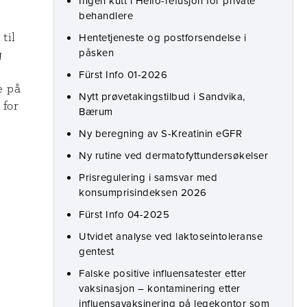
Ingen kutt i Helfo-refusjon for private
behandlere
til
Hentetjeneste og postforsendelse i
påsken
g
Fürst Info 01-2026
e på
Nytt prøvetakingstilbud i Sandvika,
 for
Bærum
Ny beregning av S-Kreatinin eGFR
Ny rutine ved dermatofyttundersøkelser
Prisregulering i samsvar med
konsumprisindeksen 2026
Fürst Info 04-2025
Utvidet analyse ved laktoseintoleranse
gentest
Falske positive influensatester etter
vaksinasjon – kontaminering etter
influensavaksinering på legekontor som