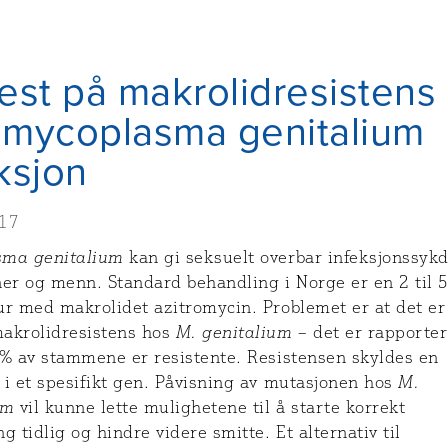
est på makrolidresistens
 mycoplasma genitalium
ksjon
017
sma genitalium
kan gi seksuelt overbar infeksjonssyk
ner og menn. Standard behandling i Norge er en 2 til 
ur med makrolidet azitromycin. Problemet er at det er
akrolidresistens hos
M. genitalium
– det er rapporter
0% av stammene er resistente. Resistensen skyldes en
 i et spesifikt gen. Påvisning av mutasjonen hos
M.
um
vil kunne lette mulighetene til å starte korrekt
g tidlig og hindre videre smitte. Et alternativ til