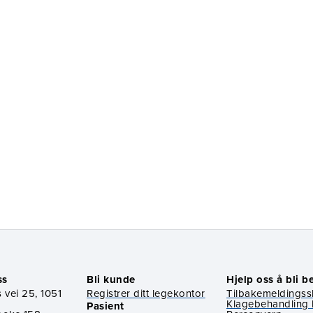
ss
Bli kunde
Hjelp oss å bli b
 vei 25, 1051
Registrer ditt legekontor
Tilbakemeldings
Klagebehandling 
Pasient