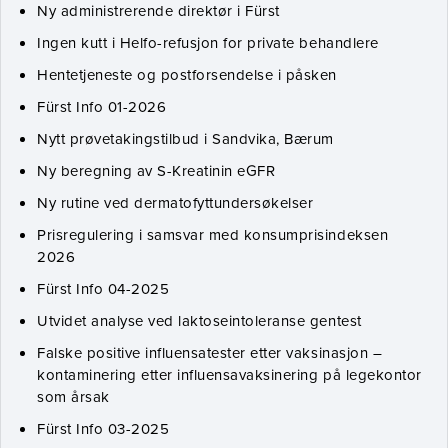
Ny administrerende direktør i Fürst
Ingen kutt i Helfo-refusjon for private behandlere
Hentetjeneste og postforsendelse i påsken
Fürst Info 01-2026
Nytt prøvetakingstilbud i Sandvika, Bærum
Ny beregning av S-Kreatinin eGFR
Ny rutine ved dermatofyttundersøkelser
Prisregulering i samsvar med konsumprisindeksen
2026
Fürst Info 04-2025
Utvidet analyse ved laktoseintoleranse gentest
Falske positive influensatester etter vaksinasjon –
kontaminering etter influensavaksinering på legekontor
som årsak
Fürst Info 03-2025